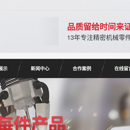
品质留给时间来
13年专注精密机械零
展示
新闻中心
合作案例
在线留