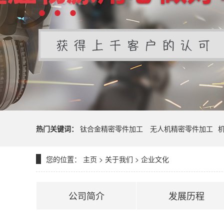
热门关键词：
钛合金精密零件加工
无人机精密零件加工
您的位置：
主页
>
关于我们
>
企业文化
公司简介
发展历程