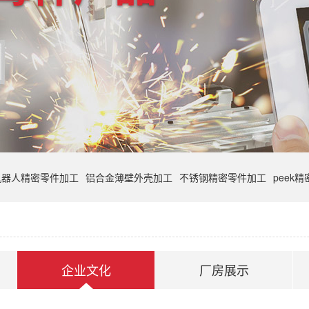
机器人精密零件加工
铝合金薄壁外壳加工
不锈钢精密零件加工
peek
企业文化
厂房展示